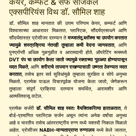
केयर, कम्फर्ट & सेफ सर्जिकल
एक्सपीरियंस विथ डॉ. सौमिल शाह
डॉ. सौमिल शाह मानतात की उत्तम परिणाम केयर, कम्फर्ट आणि
विश्वासाच्या आधारावर मिळतात. प्लास्टिक, सौंदर्यप्रसाधने आणि
सौंदर्यशास्त्र प्रोसीजर दरम्यान ते
मज्जातंतू ब्लॉक्स चा उपयोग करतात
ज्यामुळे शस्त्रक्रिया नंतरही तुम्हाला कमी वेदना जाणवतात
, आणि
पुनर्प्राप्ती अधिक गुळगुळीत व आरामदायी होते. ऑपरेटिंग रूममध्ये
DVT पंप चा उपयोग केला जातो ज्यामुळे रक्ताच्या गुठळ्या होण्यापासून
मदत मिळते
, आणि
शरीराचे तापमान राखण्यासाठी उष्णता ठेवण्यात मदत
करतात
, तसेच इतर सर्व सुविधांमुळे तुम्हाला सुरक्षित व सोपे अनुभव
मिळतो. प्रत्येक पाऊल विचारपूर्वक योजना केला जातो, जेणेकरून
तुम्हाला संपूर्ण प्रक्रिया दरम्यान समर्थित, आरामशीर आणि
आत्मविश्वासू वाटेल.
प्रत्येक सर्जरी
डॉ. सौमिल शाह स्वतः वैयक्तिकरित्या हाताळतात
, ते
बोर्ड-प्रमाणित प्लास्टिक सर्जन असून त्यांना अनेक वर्षांचा अनुभव
आहे व भारतीय तसेच आंतरराष्ट्रीय रुग्ण मध्ये यशस्वी निकाल मिळाले
आहेत. प्रोसीजर
NABH-मान्यताप्राप्त रुग्णालय
मध्ये केले जातात,