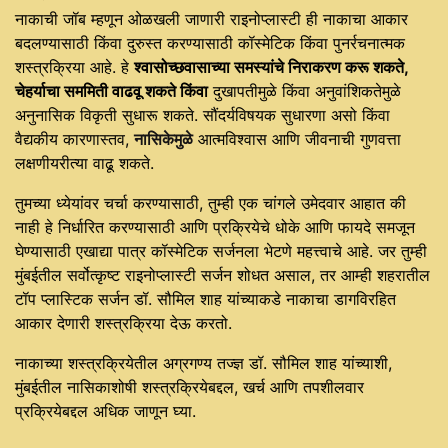
नाकाची जॉब म्हणून ओळखली जाणारी राइनोप्लास्टी ही नाकाचा आकार
बदलण्यासाठी किंवा दुरुस्त करण्यासाठी कॉस्मेटिक किंवा पुनर्रचनात्मक
शस्त्रक्रिया आहे. हे
श्वासोच्छवासाच्या समस्यांचे निराकरण करू शकते,
चेहर्याचा सममिती वाढवू शकते किंवा
दुखापतीमुळे किंवा अनुवांशिकतेमुळे
अनुनासिक विकृती सुधारू शकते. सौंदर्यविषयक सुधारणा असो किंवा
वैद्यकीय कारणास्तव,
नासिकेमुळे
आत्मविश्वास आणि जीवनाची गुणवत्ता
लक्षणीयरीत्या वाढू शकते.
तुमच्या ध्येयांवर चर्चा करण्यासाठी, तुम्ही एक चांगले उमेदवार आहात की
नाही हे निर्धारित करण्यासाठी आणि प्रक्रियेचे धोके आणि फायदे समजून
घेण्यासाठी एखाद्या पात्र कॉस्मेटिक सर्जनला भेटणे महत्त्वाचे आहे. जर तुम्ही
मुंबईतील सर्वोत्कृष्ट राइनोप्लास्टी सर्जन शोधत असाल, तर आम्ही शहरातील
टॉप प्लास्टिक सर्जन डॉ. सौमिल शाह यांच्याकडे नाकाचा डागविरहित
आकार देणारी शस्त्रक्रिया देऊ करतो.
नाकाच्या शस्त्रक्रियेतील अग्रगण्य तज्ज्ञ डॉ. सौमिल शाह यांच्याशी,
मुंबईतील नासिकाशोषी शस्त्रक्रियेबद्दल, खर्च आणि तपशीलवार
प्रक्रियेबद्दल अधिक जाणून घ्या.