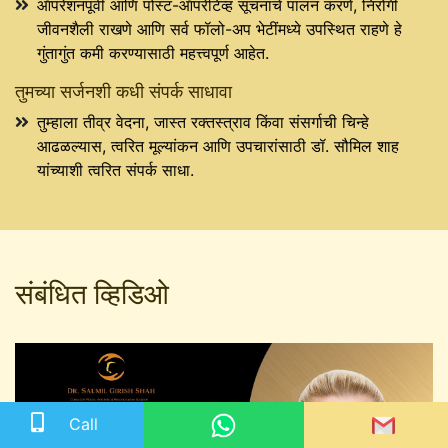
ऑपरेशनपूर्वी आणि पोस्ट-ऑपरेटिव्ह सूचनांचे पालन करणे, निरोगी
जीवनशैली राखणे आणि सर्व फॉलो-अप भेटींमध्ये उपस्थित राहणे हे
गुंतागुंत कमी करण्यासाठी महत्त्वपूर्ण आहेत.
तुमच्या सर्जनशी कधी संपर्क साधावा
तुम्हाला तीव्र वेदना, जास्त रक्तस्त्राव किंवा संसर्गाची चिन्हे
आढळल्यास, त्वरित मूल्यांकन आणि उपचारांसाठी डॉ. सौमिल शाह
यांच्याशी त्वरित संपर्क साधा.
संबंधित व्हिडिओ
Call