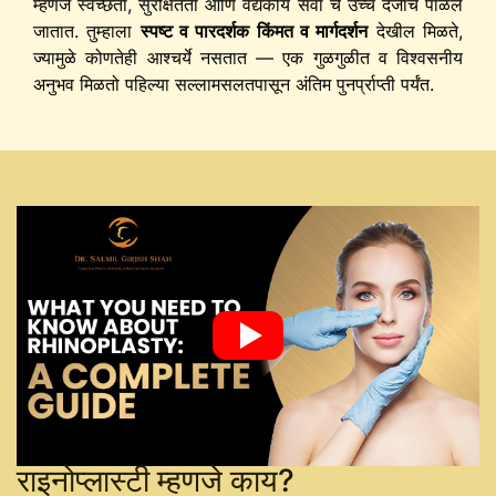
म्हणजे स्वच्छता, सुरक्षितता आणि वैद्यकीय सेवा चे उच्च दर्जाचे पाळले
जातात. तुम्हाला
स्पष्ट व पारदर्शक किंमत व मार्गदर्शन
देखील मिळते,
ज्यामुळे कोणतेही आश्चर्ये नसतात — एक गुळगुळीत व विश्वसनीय
अनुभव मिळतो पहिल्या सल्लामसलतपासून अंतिम पुनर्प्राप्ती पर्यंत.
राइनोप्लास्टी म्हणजे काय?