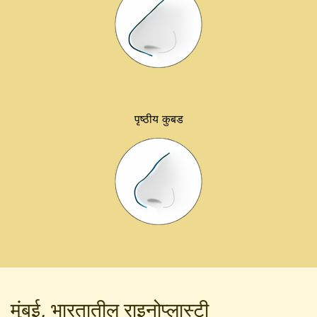
पृष्ठीय कुबड
मुंबई, भारतातील राइनोप्लास्टी